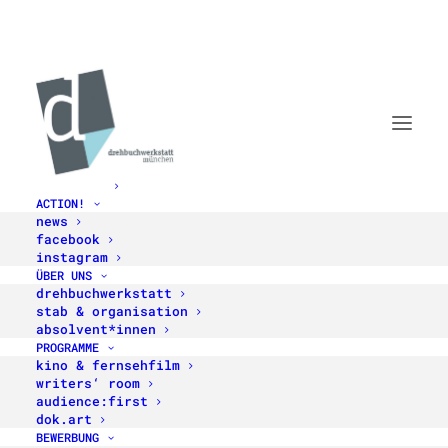
STARTSEITE
ACTION!
news
facebook
instagram
ÜBER UNS
drehbuchwerkstatt
stab & organisation
absolvent*innen
FILMFEST MÜNCHEN 2023
PROGRAMME
GROSSES PROGRAMM!
kino & fernsehfilm
writers‘ room
audience:first
dok.art
BEWERBUNG