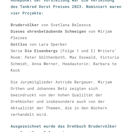
Höhepunkt der Vorstellung war die Verleihung
des Tankred Dorst Preises 2023. Nominiert waren
vier Projekte:
Brudervölker
von Svetlana Belesova
Dieses ohrenbetäubende Schweigen
von Mirjam
Pleines
Gottlos
von Lara Sperber
Serie
Die Eisenbergs
(Folge 1 und 2) Writers‘
Room: Peter Gölthenboth, Max Osswald, Victoria
Schmidt, Anna Werner, Headautorin: Barbara te
Kock
Die Jurymitglieder Astride Bergauer, Mirjam
Orthen und Johannes Betz zeigten sich
beeindruckt von der hohen Qualiltät der
Drehbücher und insbesondere auch von der
Aktualität der Themen, die in den Büchern
verhandelt wird.
Ausgezeichnet wurde das Drehbuch Brudervölker