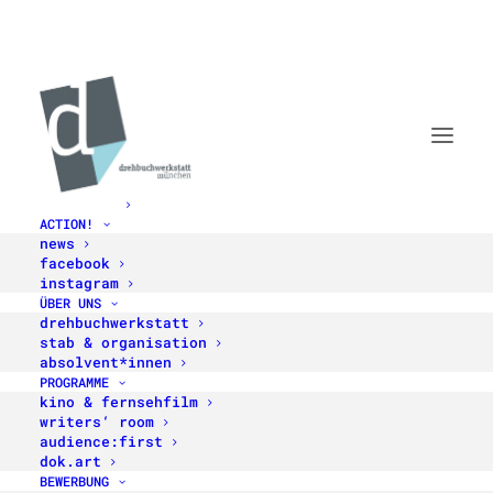
STARTSEITE
ACTION!
DOK.ART
news
facebook
EINE ZWISCHENBILANZ
instagram
ÜBER UNS
drehbuchwerkstatt
stab & organisation
absolvent*innen
PROGRAMME
Dok.art in der Halbzeit
kino & fernsehfilm
writers‘ room
audience:first
dok.art, das neue Entwicklungsprogramm der
dok.art
Drehbuchwerkstatt für non-fiktionale Stoffe,
BEWERBUNG