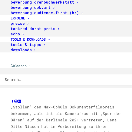
bewerbung drehbuchwerkstatt
kann eine positive Zwischenbilanz vermelden.
bewerbung dok.art
Die 9 aufgenommenen Projekte haben einen guten
bewerbung audience.first (br)
Schritt nach vorne gemacht und sind teilweise
ERFOLGE
bereits mit Entwicklungsförderungen
preise
tankred dorst preis
ausgestattet. Neue Bewerbungen für das Programm
echo
sind ab 1. Mai möglich.
TOOLS & DOWNLOADS
tools & tipps
downloads
Wir freuen uns mit Laurentia Genske, Jule
Search
Cramer, Laura Reichwald und Greta-Marie Becker,
die für ihre Dokumentarfilmprojekte
Entwicklungsförderungen von der NRW
Filmstiftung und der MdM bekommen haben.
Laura hat zudem für ihren Vorgängerfilm
„Stollen“ den Max-Ophüls Dokumentarfilmpreis
bekommen, Jule ist als Kamerafrau mit „Spur der
Bären“ auf der Berlinale 2021 vertreten
,
Lena
Ditte Nissen hat in Vorbereitung zu ihrem