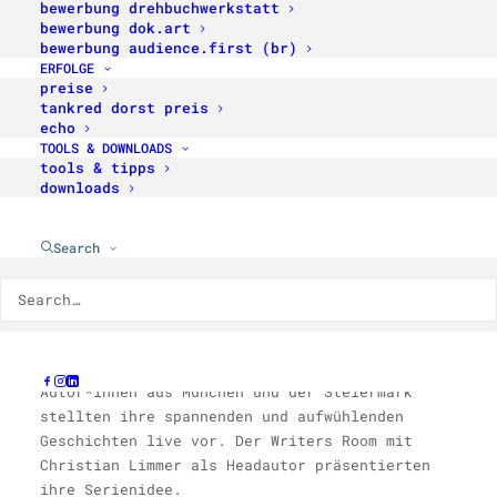
bewerbung drehbuchwerkstatt
bewerbung dok.art
bewerbung audience.first (br)
ERFOLGE
Großer Empfang am 2. Juli 2024 im Rahmen des
preise
Filmfests München: Die Drehbuchwerkstatt stellt
tankred dorst preis
echo
die Stoffe aus dem 35. Jahrgang vor und
TOOLS & DOWNLOADS
verleiht den Tankred Dorst Preis 2024.
tools & tipps
Ebenfalls mit auf Bühne und Leinwand: 1st
downloads
Movie!
Am 2. Juli 2024 bei der diesjährigen
Search
Präsentation der Drehbuchwerkstatt München beim
Filmfest München im Audimax der HFF München
hörten über 300 Gäste aus der Medienbranche
gespannt den Drehbuchpräsentationen der
Autor*innen der 35. Drehbuchwerkstatt zu.
Autor*innen aus München und der Steiermark
stellten ihre spannenden und aufwühlenden
Geschichten live vor. Der Writers Room mit
Christian Limmer als Headautor präsentierten
ihre Serienidee.