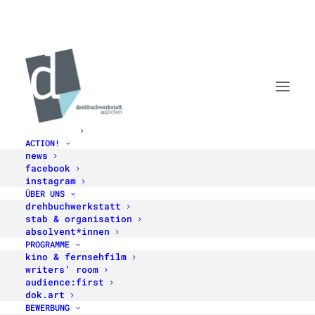
STARTSEITE
ACTION!
news
facebook
instagram
ÜBER UNS
drehbuchwerkstatt
stab & organisation
absolvent*innen
PROGRAMME
kino & fernsehfilm
FILMFEST MÜNCHEN 2024
writers‘ room
audience:first
BRANDNEUE STOFFE!
dok.art
BEWERBUNG