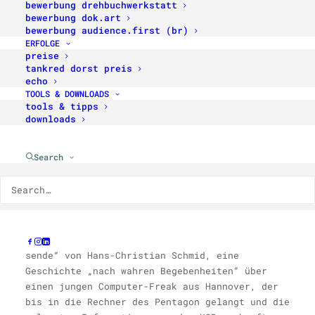
Die Drehbuchwerkstatt München stellt in dieser
bewerbung drehbuchwerkstatt
bewerbung dok.art
Publikation die Absolventen der letzten beiden
bewerbung audience.first (br)
Jahre vor. Das Konzept aus dramaturgischen und
ERFOLGE
filmtheoretischen Kursen einerseits und einer
preise
persönlichen Betreuung durch ausgewiesene
tankred dorst preis
echo
Profis an­dererseits scheint sich tatsächlich
TOOLS & DOWNLOADS
be­währt zu haben. Die Autoren stellen sich in
tools & tipps
dem schmalen Band mit ihren Arbeiten in Form
downloads
von Exposes vor.
Search
Daß die entstan­denen Arbeiten nicht weiter die
„unverfilmbare Drehbuchhalde“ auffüllen,
belegen schon die ersten danach in Angriff
genom­menen Filmprojekte, so etwa „Datenrei­
sende“ von Hans-Christian
Schmid,
eine
Geschichte „nach wahren Begebenheiten“ über
einen jungen Computer-Freak aus H
annover, der
bis in die Rechner des Pen­tagon gelangt und die