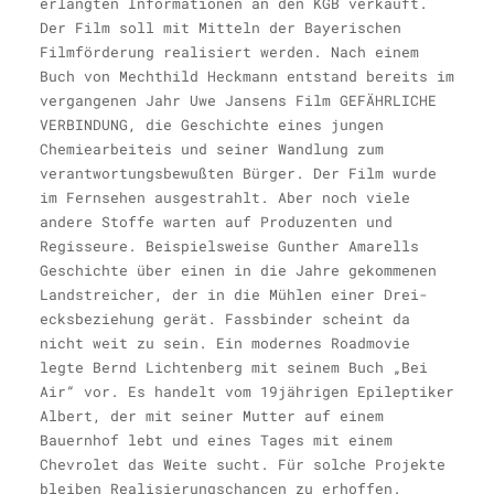
erlangten Informa­tionen an den KGB verkauft.
Der Film soll mit Mitteln der Bayerischen
Filmförderung realisiert werden. Nach einem
Buch von Mechthild Heckmann entstand bereits im
vergangenen Jahr Uwe Jansens Film GE­FÄHRLICHE
VERBINDUNG, die Ge­schichte eines jungen
Chemiearbeiteis und seiner Wandlung zum
verantwor­tungsbewußten Bürger. Der Film wurde
im Fernsehen ausgestrahlt. Aber noch viele
andere Stoffe warten auf Produzenten und
Regisseure. Beispielsweise Gunther Amarells
Geschichte über einen in die Jahre gekommenen
Land­streicher, der in die Mühlen einer Drei­
ecksbeziehung gerät. Fassbinder scheint da
nicht weit zu sein. Ein modernes Roadmovie
legte Bernd Lichtenberg mit seinem Buch „Bei
Air“ vor. Es handelt vom 19jährigen Epileptiker
Albert, der mit sei­ner Mutter auf einem
Bauernhof lebt und eines Tages mit einem
Chevrolet das Wei­te sucht. Für solche Projekte
bleiben Rea­lisierungschancen zu erhoffen.