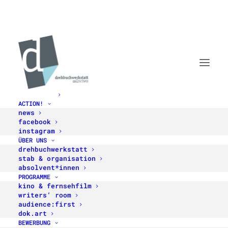
STARTSEITE
ACTION!
PRESSE-ECHO
news
facebook
Filmwärts
instagram
ÜBER UNS
drehbuchwerkstatt
stab & organisation
absolvent*innen
PROGRAMME
Nicht für die Halde
kino & fernsehfilm
writers‘ room
audience:first
Von Dennis Gansel
dok.art
BEWERBUNG